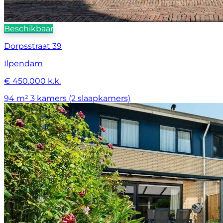
Beschikbaar
Dorpsstraat 39
Ilpendam
€ 450.000 k.k.
94 m²
3 kamers (2 slaapkamers)