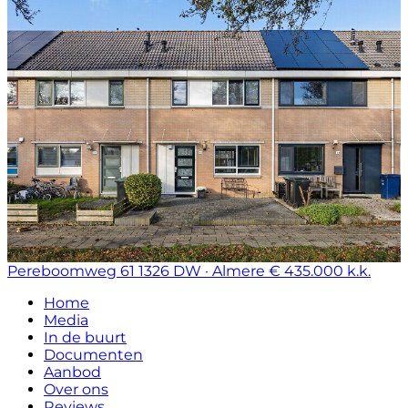
Pereboomweg 61
1326 DW · Almere
€ 435.000 k.k.
Home
Media
In de buurt
Documenten
Aanbod
Over ons
Reviews