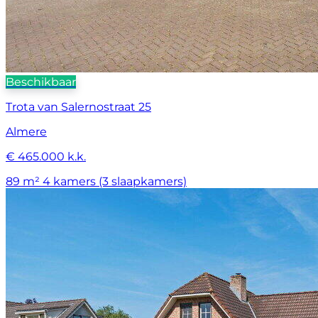
Beschikbaar
Trota van Salernostraat 25
Almere
€ 465.000 k.k.
89 m²
4 kamers (3 slaapkamers)