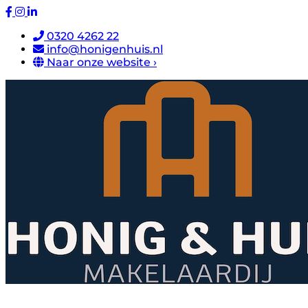
0320 4262 22
info@honigenhuis.nl
Naar onze website ›