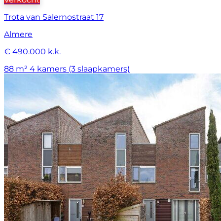
Trota van Salernostraat 17
Almere
€ 490.000 k.k.
88 m²
4 kamers (3 slaapkamers)