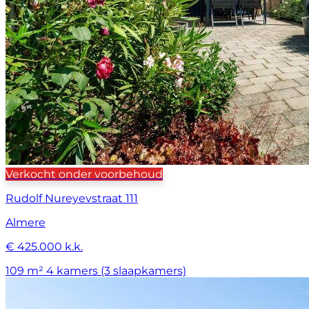
Verkocht onder voorbehoud
Rudolf Nureyevstraat 111
Almere
€ 425.000 k.k.
109 m²
4 kamers (3 slaapkamers)