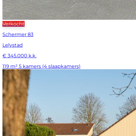
Verkocht
Schermer 83
Lelystad
€ 345.000 k.k.
119 m²
5 kamers (4 slaapkamers)