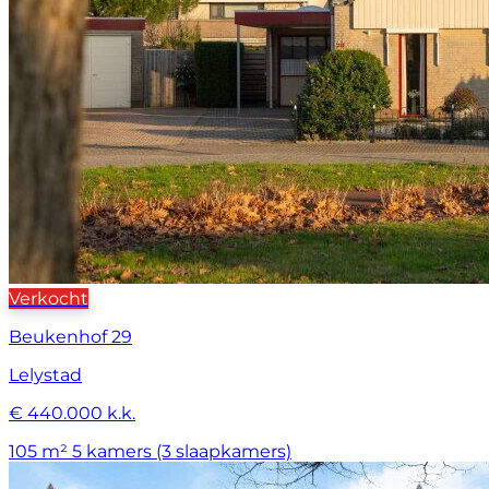
Verkocht
Beukenhof 29
Lelystad
€ 440.000 k.k.
105 m²
5 kamers (3 slaapkamers)