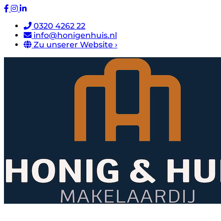
0320 4262 22
info@honigenhuis.nl
Zu unserer Website ›