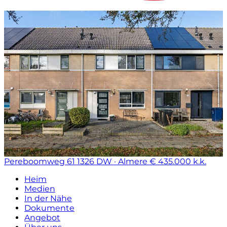
Pereboomweg 61
1326 DW · Almere
€ 435.000 k.k.
Heim
Medien
In der Nähe
Dokumente
Angebot