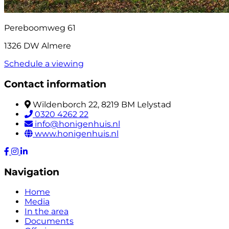
Pereboomweg 61
1326 DW Almere
Schedule a viewing
Contact information
Wildenborch 22, 8219 BM Lelystad
0320 4262 22
info@honigenhuis.nl
www.honigenhuis.nl
Navigation
Home
Media
In the area
Documents