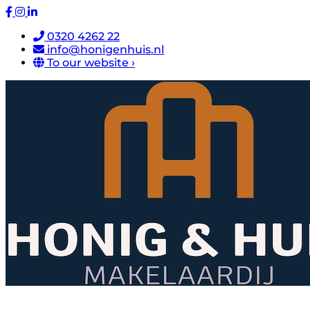
0320 4262 22
info@honigenhuis.nl
To our website ›